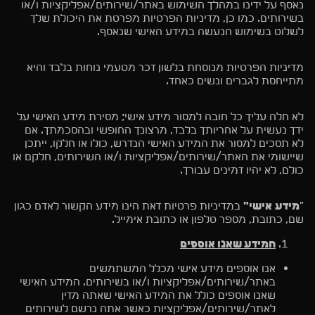
נאסף על ידינו במהלך השימוש באתר/שירותים/אפליקציות ו/או
בשירותים. כמו כן, מדיניות הפרטיות מפרטת את היכולת שלך
לשלוט בשימוש הנעשה במידע האישי שנאסף.
מדיניות הפרטיות מנוסחת בלשון זכר מטעמי נוחות בלבד והיא
מתייחסת לגברים ונשים כאחד.
לא חלה עליך כל חובה למסור מידע אישי; מסירת מידע האישי על
ידך נעשית על אחריותך בלבד, מרצונך החופשי ובהסכמתך. אם
לא תסכים למסור את המידע האישי הנדרש, כולו או חלקו, ייתכן
שיישומי את האתר/שירותים/אפליקציות ו/או השירותים, חלקם או
כולם, לא יהיו זמינים עבורך.
"
מידע
אישי"
במדיניות פרטיות זאת הינו מידע הקשור לאדם כגון
שם, כתובת, מספר טלפון או כתובת אימייל.
המידע שאנו אוספים
אנו אוספים מידע אישי מכלל המשתמשים
באתר/שירותים/אפליקציות ו/או בשירותים. המידע האישי
שאנו אוספים כולל את המידע האישי שאתה מזין
לאתר/שירותים/אפליקציות כאשר אתה נרשם לשירותים