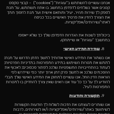
אנחנו עשויים להשתמש ב"עוגיות" ("cookies") – קבצי טקסט
קטנים אשר נשלחים לדפדפן במחשב בו אתה משתמש, על מנת
לספק לך שירות מהיר, יעיל ומותאם אישית ועל מנת לחסוך ממך
את הצורך להזין את פרטיך האישיים בכל כניסה
לאתר/שירותים/אפליקציות.
ביכולתך לשנות את הגדרות הדפדפן שלך כך שלא ייאספו
במחשבך "עוגיות" או שיימחקו.
שמירת המידע האישי
אנו נשמור את המידע האישי אודותיך למשך הזמן הדרוש על מנת:
לממש את מטרות השימוש במידע המפורטות במדיניות הפרטיות;
לעמוד בהתחייבויות המשפטיות שלנו; לפתור סכסוכים; לאכוף את
ההסכמים שלנו; או למשך פרק זמן ארוך יותר כפי שיידרש לפי
הוראות הדין החל. אנו עשויים למחוק את המידע האישי שלך מבלי
להודיע לך על כך כל עוד אנו רואים שאין צורך להחזיק בו למטרות
המפורטות לעיל.
תקשורת והודעות
אנו שומרים לעצמנו את הזכות לשלוח לך הודעות הקשורות
לשימושך באתר/שירותים/אפליקציות ו/או לשירותים, לרבות