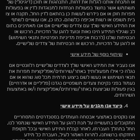
או המנחה אותנו לגלות את זהות, התנהגות או תוכן (דיגיטלי) של
משתמש אשר נחשד בפעולות הנחזות למנוגדות לדין או בפעולות
מפרות חוק או אם נידרש לעשות כן בהתאם לדין החל, תקנה או צו
בית משפט או רשות אכיפה כלשהם. כמו כן, אנו עשויים לשתף
את המידע האישי שלך עם צדדים שלישיים אם אנו מאמינים בתום
לב שגילוי המידע הינו נאות ונועד להגן על הזכויות, הרכוש או
הבטיחות שלנו (לרבות אכיפת מדיניות הפרטיות ותנאי השימוש)
או להגן על הזכויות, הרכוש או הבטיחות של צדדים שלישיים.
שיתוף נוסף של מידע אישי
אנו נעביר את המידע האישי שלך לצדדים שלישיים רלוונטיים אם
נגלה כי אילו מפעולותיך באתר/שירותים/אפליקציות מפרות את
תנאי השימוש או נעשו לשם ביצוע תרמית מכל סוג שהוא או אם
נעמוד בפני נקיטת צעדים משפטיים נגדנו (פליליים או אזרחיים)
בגין פעולות שביצעת באתר/שירותים/אפליקציות ו/או באמצעות
השירותים.
כיצד אנו מגנים על מידע אישי
אנו נוקטים באמצעי אבטחה העומדים בסטנדרטים המסחריים
המקובלים בתעשייה על מנת להגן על המידע האישי שנמסר לנו,
החל במהלך העברתו, לאחר קבלת המידע האישי ובכל תקופת
החזקתו ברשותנו. למרות האמור לעיל, העברת כל מידע