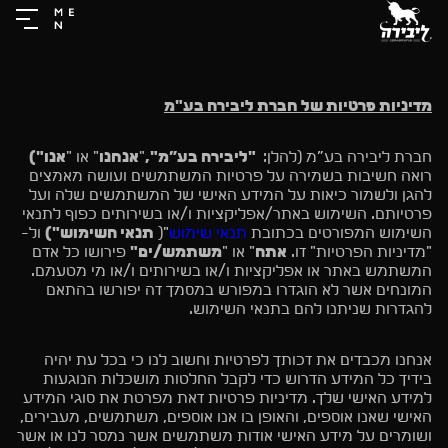
מדיניות פרטיות של חברת ליבירה בע"מ
חברת ליבירה בע”מ (להלן:
"ליבירה בע”מ
",
"
אנחנו
" או "
אנו")
רואה חשיבות בשמירה על פרטיות המשתמשים ועושה מאמצים
להגן ולשמור כיאות על המידע האישי של המשתמשים שלה ועל
פרטיותם. השימוש באתר/אפליקציות ו/או בשירותים כפוף לתנאי
השימוש המפורטים בכתובת
תנאי שימוש
"(
תנאי השימוש")
ול-
"מדיניות הפרטיות" זו.
אתה
" או "
משתמש/ים"
פירושו כל אדם
המשתמש באתר או אפליקציות ו/או בשירותים ו/או מי מטעמם.
המונחים אשר לא הוגדרו במפורש במסמך זה יפורשו בהתאם
להגדרות שניתנו להם בתנאי השימוש.
אנחנו מכבדים את זכותך לפרטיות וחשוב לנו כי בכל עת יהיה
בידיך כל המידע הדרוש כדי לקבל החלטות מושכלות הנוגעות
למידע האישי שלך. מדיניות פרטיות זאת מפרטת את סוגי המידע
האישי שאנו אוספים, והאופן בו אנו אוספים, משתמשים, מעבירים,
ושומרים על מידע האישי אודות משתמשים אשר נמסר לנו או אשר