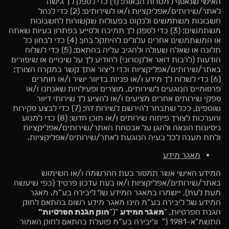
האישי שנאסף למטרות הבאות: (1) כדי לספק לך גישה
לאתר/שירותים/אפליקציות ו/או לשירותים; (2) כדי לנהל
חשבונות משתמשים ולנקוט בפעולות שקשורות לחשבונות
משתמשים; (3) כדי לספק לך תמיכה ולסייע בפתרון בעיות שאתה
או המשתמשים אחרים עלולים להיתקל בהן; (4) כדי לבחון כל
תלונה או שאלה שעולה ולהגיב עליה בהתאם; (5) כדי לשלוח
הודעות (לרבות דואר אלקטרוני) להודיע לך על שינויים או שיפורים
באתר/שירותים/אפליקציות וכדי ליצור אתך קשר במקרה הצורך;
(6) כדי לשלוח לך מידע ו/או פניות בדיוור ישיר ו/או חומרים
פרסומיים הנוגעים לשירותים, מוצרים ופעילויות שאנחנו ו/או
ספקי שירותים אחרים מציעים ו/או להציע לך שירותי דיוור
שוטפים, ככל שתבחר להירשם לשירות זה; (7) כדי לבצע סקירות
והערכות לצורך פיתוח שירותים ו/או תוכן חדש; (8) כדי למנוע
ניסיונות הונאה ולהגן על אבטחת האתר/שירותים/אפליקציות
ולתת מענה לכל בעיה הנוגעת לאתר/שירותים/אפליקציות.
מאגר מידע
המידע האישי אשר תמסור בעת ההרשמה ו/או השימוש
באתר/שירותים/אפליקציות ו/או בעת עדכון פרטיך (כפי שיעשה
מעת לעת), יישמרו במאגר המידע של ליבירה בע”מ. מאגר
המידע של ליבירה בע”מ הינו מאגר מידע רשום בהתאם לחוק
הגנת הפרטיות, "
מאגר המידע
"("
חוק הגנת הפרטיות"
התשמ"א-1981 (" וליבירה בע”מ פועלת בהתאם לחוק האמור