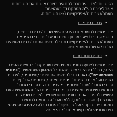
רגישויות למזון, על מנת להתאים בצורה אישית את השירותים
אשר ליבירה בע”מ מספקת לך באמצעות
האתר/שירותים/אפליקציות ו/או השירותים.
צרכים פנימיים
אנו עשויים להשתמש במידע האישי שלך לצרכים פנימיים,
לדוגמא, כדי לסייע באבחון בעיות תפעוליות, כדי לשפר את
האתר/שירותים/אפליקציות וכדי להתאים אותם לצרכים מסוימים
שלנו ו/או של המשתמשים.
נתונים סטטיסטים
אנו עשויים לאסוף נתונים סטטיסטיים שהתקבלו כתוצאה מעיבוד
מידע, בכלל זה מידע אישי המתקבל ממגוון משתמשים ("
נתונים
סטטיסטיים")
. זאת בכדי להתאים את האתר/שירותים/ לצרכים
שונים ועל מנת לשפר ולייעל את האתר/שירותים/אפליקציות
ובכדי שנוכל לשקול שירותים ומוצרים חדשים ובכדי שנוכל
להתאים שירותים ומוצרים קיימים לצרכיהם של המשתמשים. אנו
עשויים להעביר את הנתונים הסטטיסטיים לצדדים שלישיים
מורשים (כהגדרתו להלן), ללא הגבלה, בהתאם לתנאים
המסחריים שנקבע ועל פי שיקול דעתנו הבלעדי. מידע סטטיסטי
הינו אנונימי ולא נקשר אותו למידע אישי.