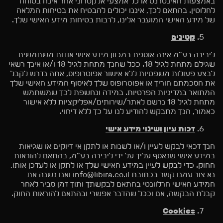
באמצעות האינטרנט או כל אמצעי אלקטרוני אחר אינה בטוחה
לחלוטין. בהתאם לכך, איננו יכולים להבטיח את בטיחות המלאה
של מידע האישי המועבר אלינו, לרבות בטיחות מידע האישי שלך.
קטינים
ליבירה בע”מ אינה אוספת במכוון מידע אישי אודות משתמשים
שגילם מתחת לגיל 18. ככל שהנך מתחת לגיל 18 ו/או אינך רשאי
לבצע פעולות משפטיות ללא אישור אפוטרופוס, אתה נדרש לקבל
את הסכמתם הוריך או אפוטרופוס שלך לאיסוף המידע האישי שלך
המתואר במדיניות הפרטיות. במידה ונחשפת לכך שמשתמש
מתחת לגיל 18 נרשם לאתר/שירותים/אפליקציות ללא אישור
כאמור, הנך מתבקש להודיע לנו על כך ללא דיחוי.
זכות עיון ושינוי מידע אישי
הנך זכאי לבקש לעיין ו/או לשנות או לתקן אי דיוקים או שגיאות
במידע אישי שנאסף עליך על ידי ליבירה בע”מ, בהתאם להוראות
החוק. כדי לבקש לעיין במידע האישי שלך או לתקן או לעדכן אותו,
נא צור עמנו קשר בכתובת info@libira.co.il ואנו נשנה את
המידע האישי הרלוונטי בהתאם לבקשתך ותוך זמן סביר לאחר
קבלת הבקשה, אם וככל שהדבר אפשרי ובהתאם להוראות החוק.
Cookies