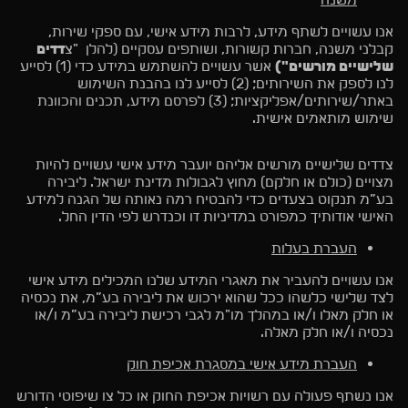
אנו עשויים לשתף מידע, לרבות מידע אישי, עם ספקי שירות,
קבלני משנה, חברות קשורות, ושותפים עסקיים (להלן "צ
דדים
שלישיים מורשים")
אשר עשויים להשתמש במידע כדי (1) לסייע
לנו לספק את השירותים; (2) לסייע לנו בהבנת השימוש
באתר/שירותים/אפליקציות; (3) לפרסם מידע, תכנים והכוונת
שימוש מותאמים אישית.
צדדים שלישיים מורשים אליהם יועבר מידע אישי עשויים להיות
מצויים (כולם או חלקם) מחוץ לגבולות מדינת ישראל. ליבירה
בע”מ תנקוט בצעדים כדי להבטיח רמה נאותה של הגנה למידע
האישי אודותיך כמפורט במדיניות זו וכנדרש לפי הדין החל.
העברת בעלות
אנו עשויים להעביר את מאגרי המידע שלנו המכילים מידע אישי
לצד שלישי כלשהו ככל שהוא ירכוש את ליבירה בע”מ, את נכסיה
או חלק מאלו ו/או במהלך מו"מ לגבי רכישת ליבירה בע”מ ו/או
נכסיה ו/או חלק מאלה.
העברת מידע אישי במסגרת אכיפת חוק
אנו נשתף פעולה עם רשויות אכיפת החוק או כל צו שיפוטי הדורש