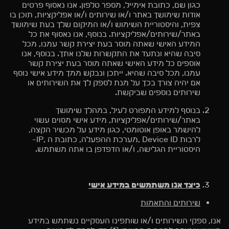
כגון שם, כתובת אימייל, מספר טלפון. אנו נאסוף פרטים
אודות שימושך באתר ו/או שירותים ו/או אפליקציות, תוכן בו
צפית, והיסטוריית השימוש ו/או המיקום שלך בעת שימושך
באתר/שירותים/אפליקציות. בנוסף, אנו נאסוף את כל
המידע האישי שאתה מוסר בעת יצירת קשר עמנו, מכל
סיבה שהיא ונתעד את התקשרות שלנו אתך. בנוסף, אנו
אוספים כל מידע האישי שאתה מוסר בעת יצירת קשר
עמנו, מכל סיבה שהיא. ייתכן ונבקש ממך מידע אישי נוסף
אם יהיה צורך בכך על מנת לספק לך את השירותים או
שירותים נוספים שביקשת.
בנוסף למידע המפורט לעיל, במהלך שימושך
באתר/שירותים/אפליקציות, מידע אישי מסוים עשוי
להישמר באופן אוטומטי, כגון מידע על מכשיר הקצה,
לרבות Device ID ,מערכת ההפעלה, כתובת ה ,IP-
היסטוריית הגלישה, ו/או הדפדפן בו אתה משתמש.
כיצד אנו משתמשים במידע אישי
שירותים והתאמות
אנו, ספקי השירותים ו/או שותפינו העסקיים נשתמש במידע