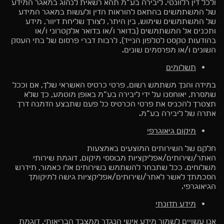
ולכל דין רלוונטי. ליבירה בע”מ תהא רשאית לנהוג במאגר המידע
של המשתמשים בהתאם להוראות הדין ולעשות במאגר המידע
של המשתמשים שימוש, בין היתר, לצורך שליחת דיוור, מידע
ותכנים אל המשתמשים (בדואר ו/או בדואר אלקטרוני ו/או
בהודעות טקסט לטלפון הנייד), לרבות דברי פרסום של בתי העסק
השונים ו/או מפרסמים שונים.
תשלומים
במידה והנך משתמש רשום, פרטי כרטיס האשראי שלך, אם וככל
שמסרת, יאוחסנו על ידי ליבירה בע”מ באופן מוטמע, כך שלא
תצטרך להכניס את פרטי הכרטיס כל פעם שתבצע הזמנה דרך
אתרה של ליבירה בע”מ.
מיקום גיאוגרפי
חלקם של השירותים המוצעים באמצעות
האתר/שירותים/אפליקציות מבוססי מיקום, דוגמת שירותי
משלוחים. ככל שתבחר להשתמש בשירותים אלו כאמור, תידרש
הסכמתך לאשר לאתר/שירותים/אפליקציות גישה למיקומך
הגיאוגרפי.
מידע תזונתי
אנו עשויים לשמור מידע אישי הנגזר ממצבך הבריאותי, דוגמת