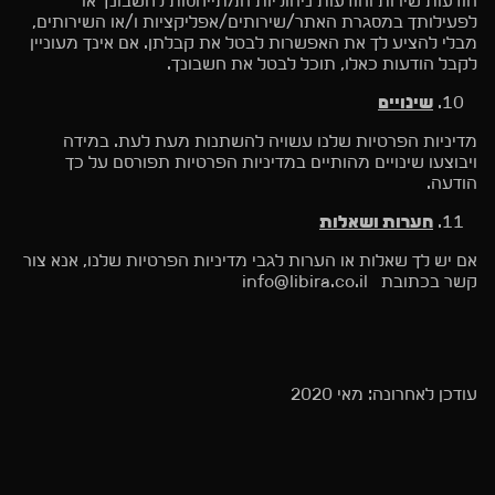
הודעות שירות והודעות ניהוליות המתייחסות לחשבונך או
לפעילותך במסגרת האתר/שירותים/אפליקציות ו/או השירותים,
מבלי להציע לך את האפשרות לבטל את קבלתן. אם אינך מעוניין
לקבל הודעות כאלו, תוכל לבטל את חשבונך.
שינויים
מדיניות הפרטיות שלנו עשויה להשתנות מעת לעת. במידה
ויבוצעו שינויים מהותיים במדיניות הפרטיות תפורסם על כך
הודעה.
הערות ושאלות
אם יש לך שאלות או הערות לגבי מדיניות הפרטיות שלנו, אנא צור
קשר בכתובת info@libira.co.il
עודכן לאחרונה: מאי 2020