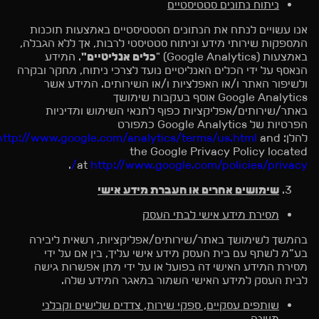
ניתוח נתונים סטטיסטיים
אנו עשויים לנתח את הנתונים הסטטיסטיים באמצעות תוכנות
המספקות שירותי מידע וניתוח סטטיסטי לרבות, אך ללא הגבלה,
באמצעות (Google Analytics) "
כלים אנליטיים"
. המידע
הנאסף על ידי הכלים האנליטיים נועד לצרכי ניתוח, מחקר ובקרה
ולשיפור האתר ו/או האפלציות ו/או השירותים. המידע אשר
Google Analytics אוסף בעקבות שימושך
באתר/שירותים/אפליקציות כפוף לתנאי השימוש ומדיניות
הפרטיות של Google Analytics כמפורט
להלן:
and
http://www.google.com/analytics/terms/us.html
the Google Privacy Policy located
.
at
http://www.google.com/policies/privacy/
שימושים אחרים או העברת מידע אישי
מסירת מידע אישי לבתי העסק
בהמשך לשימושך באתר/שירותים/אפליקציות, רשאית ליבירה
בע”מ לשתף עם בית העסק מידע אישי עליך, בין אם על ידי
מסירת המידע האישי זה בפועל או על ידי מתן אפשרות גישה
לבית העסק למידע האישי השמור במאגר המידע שלה.
שותפים עסקיים, ספקי שירות, צדדים שלישים וקבלני
משנה