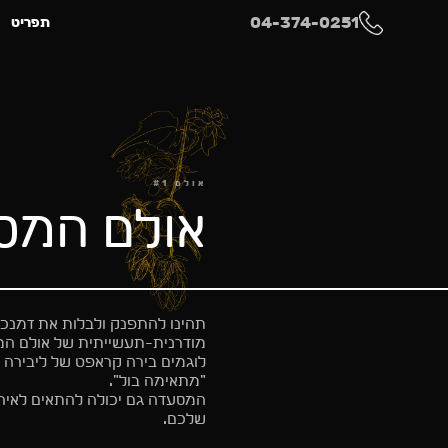
04-374-0251
תפריט
אולם #1
אולם המס
תהינו להתפנק ולבלות את זמנכם
מודרנית-תעשייתית של אולם ה
לוגמים בירה קראפט של ליבירה
"מתאימה בול".
המסעדה גם יכולה להתאים לאירוע
שלכם.