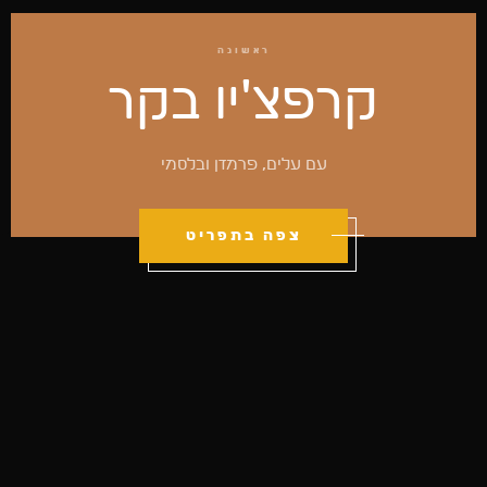
ראשונה
קרפצ'יו בקר
עם עלים, פרמזן ובלסמי
צפה בתפריט