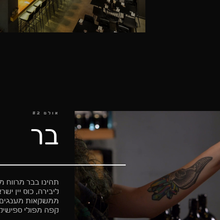
אולם #2
בר
תהינו בבר מרווח 
ליבירה, כוס יין יש
ממשקאות מענגים א
קפה מפולי ספישילט